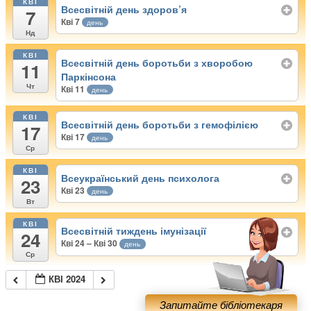
КВІ
Всесвітній день здоров’я
7
Кві 7
день
Нд
КВІ
Всесвітній день боротьби з хворобою
11
Паркінсона
Чт
Кві 11
день
КВІ
Всесвітній день боротьби з гемофілією
17
Кві 17
день
Ср
КВІ
Всеукраїнський день психолога
23
Кві 23
день
Вт
КВІ
Всесвітній тиждень імунізації
24
Кві 24 – Кві 30
день
Ср
КВІ 2024