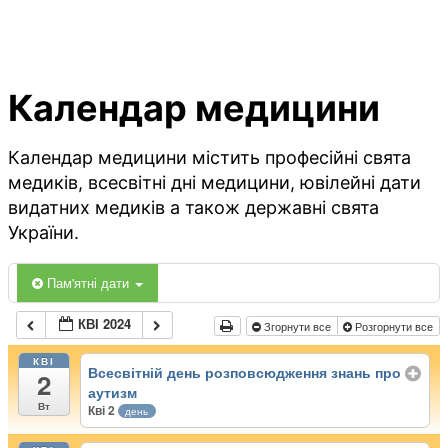
Календар медицини
Календар медицини містить професійні свята
медиків, всесвітні дні медицини, ювілейні дати
видатних медиків а також державні свята
України.
Пам'ятні дати
КВІ 2024
Згорнути все
Розгорнути все
КВІ
Всесвітній день розповсюдження знань про
2
аутизм
Вт
Кві 2
день