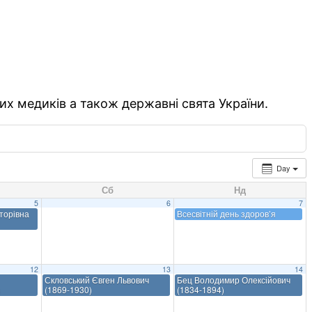
их медиків а також державні свята України.
Day
Сб
Нд
5
6
7
торівна
Всесвітній день здоров’я
12
13
14
Скловський Євген Львович
Бец Володимир Олексійович
)
(1869-1930)
(1834-1894)