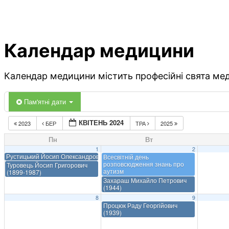
Календар медицини
Календар медицини містить професійні свята меди
Пам'ятні дати
КВІТЕНЬ 2024
2023
БЕР
ТРА
2025
Пн
Вт
1
2
Рустицький Йосип Олександрович (1839-1912)
Всесвітній день
розповсюдження знань про
Туровець Йосип Григорович
аутизм
(1899-1987)
Захараш Михайло Петрович
(1944)
8
9
Процюк Раду Георгійович
(1939)