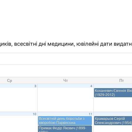
ків, всесвітні дні медицини, ювілейні дати видатн
Ср
Чт
Пт
3
4
Коханевич Євгенія Вік
(1929-2012)
10
11
Всесвітній день боротьби з
Крамарьов Сергій
хворобою Паркінсона
Олександрович (1954
Примак Федір Якович (1899-
1981)