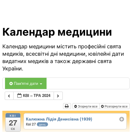
Календар медицини
Календар медицини містить професійні свята
медиків, всесвітні дні медицини, ювілейні дати
видатних медиків а також державні свята
України.
Пам'ятні дати
КВІ – ТРА 2024
Згорнути все
Розгорнути все
КВІ
Калюжна Лідія Денисівна (1939)
27
Кві 27
день
Сб