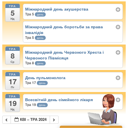
ТРА
Міжнародний день акушерства
5
Тра 5
день
Нд
Міжнародний день боротьби за права
інвалідів
Тра 5
день
ТРА
Міжнародний день Червоного Хреста і
8
Червоного Півмісяця
Ср
Тра 8
день
ТРА
День пульмонолога
17
Тра 17
день
Пт
ТРА
Всесвітній день сімейного лікаря
19
Тра 19
день
Нд
КВІ – ТРА 2024