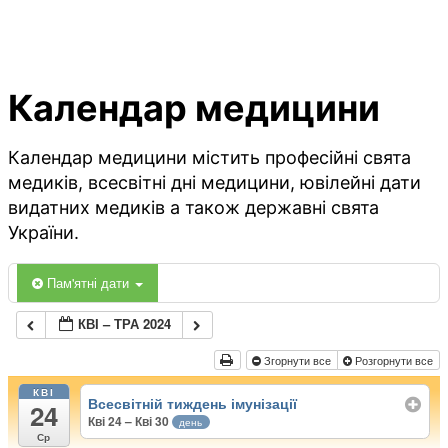
Календар медицини
Календар медицини містить професійні свята
медиків, всесвітні дні медицини, ювілейні дати
видатних медиків а також державні свята
України.
Пам'ятні дати
КВІ – ТРА 2024
Згорнути все
Розгорнути все
КВІ
Всесвітній тиждень імунізації
24
Кві 24 – Кві 30
день
Ср