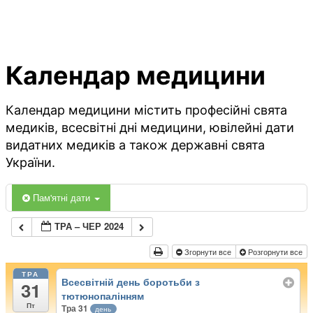
Календар медицини
Календар медицини містить професійні свята
медиків, всесвітні дні медицини, ювілейні дати
видатних медиків а також державні свята
України.
Пам'ятні дати
ТРА – ЧЕР 2024
Згорнути все
Розгорнути все
ТРА
Всесвітній день боротьби з
31
тютюнопалінням
Пт
Тра 31
день