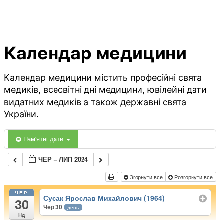
Календар медицини
Календар медицини містить професійні свята
медиків, всесвітні дні медицини, ювілейні дати
видатних медиків а також державні свята
України.
Пам'ятні дати
ЧЕР – ЛИП 2024
Згорнути все
Розгорнути все
ЧЕР
Сусак Ярослав Михайлович (1964)
30
Чер 30
день
Нд