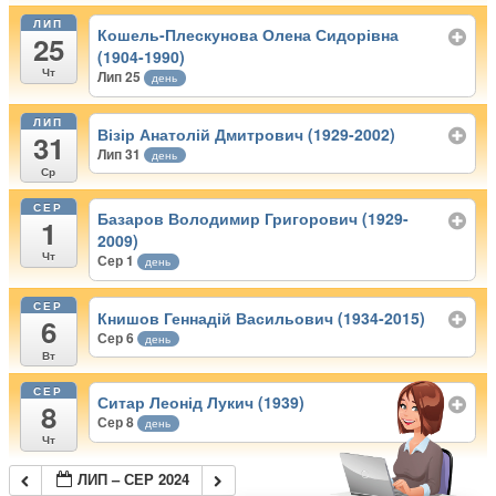
ЛИП
Кошель-Плескунова Олена Сидорівна
25
(1904-1990)
Чт
Лип 25
день
ЛИП
Візір Анатолій Дмитрович (1929-2002)
31
Лип 31
день
Ср
СЕР
Базаров Володимир Григорович (1929-
1
2009)
Чт
Сер 1
день
СЕР
Книшов Геннадій Васильович (1934-2015)
6
Сер 6
день
Вт
СЕР
Ситар Леонід Лукич (1939)
8
Сер 8
день
Чт
ЛИП – СЕР 2024