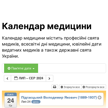
Календар медицини
Календар медицини містить професійні свята
медиків, всесвітні дні медицини, ювілейні дати
видатних медиків а також державні свята
України.
Пам'ятні дати
ЛИП – СЕР 2024
Згорнути все
Розгорнути все
ЛИП
Підгаєцький Володимир Якович (1889-1937)
24
Лип 24
день
Ср