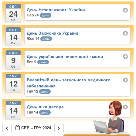
СЕР
День Незалежності України
24
Сер 24
день
Сб
ЖОВ
День Захисника України
14
Жов 14
день
Пн
ЛИС
День української писемності і мови
9
Лис 9
день
Сб
ГРУ
Всесвітній день загального медичного
12
забезпечення
Чт
Гру 12
день
ГРУ
День ліквідатора
14
Гру 14
день
Сб
СЕР – ГРУ 2024