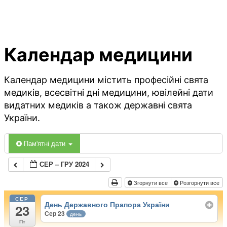
Календар медицини
Календар медицини містить професійні свята
медиків, всесвітні дні медицини, ювілейні дати
видатних медиків а також державні свята
України.
Пам'ятні дати
СЕР – ГРУ 2024
Згорнути все
Розгорнути все
СЕР
День Державного Прапора України
23
Сер 23
день
Пт