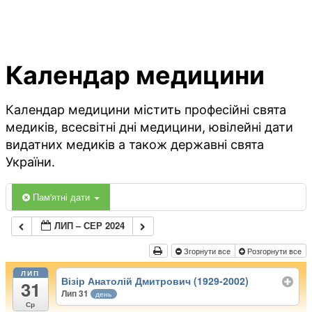
Календар медицини
Календар медицини містить професійні свята
медиків, всесвітні дні медицини, ювілейні дати
видатних медиків а також державні свята
України.
Пам'ятні дати
ЛИП – СЕР 2024
Згорнути все
Розгорнути все
ЛИП
Візір Анатолій Дмитрович (1929-2002)
31
Лип 31
день
Ср