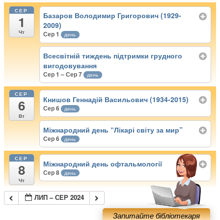
СЕР
Базаров Володимир Григорович (1929-
1
2009)
Чт
Сер 1
день
Всесвітній тиждень підтримки грудного
вигодовування
Сер 1 – Сер 7
день
СЕР
Книшов Геннадій Васильович (1934-2015)
6
Сер 6
день
Вт
Міжнародний день “Лікарі світу за мир”
Сер 6
день
СЕР
Міжнародний день офтальмології
8
Сер 8
день
Чт
ЛИП – СЕР 2024