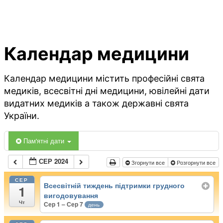
Календар медицини
Календар медицини містить професійні свята
медиків, всесвітні дні медицини, ювілейні дати
видатних медиків а також державні свята
України.
Пам'ятні дати
СЕР 2024
Згорнути все
Розгорнути все
СЕР
Всесвітній тиждень підтримки грудного
1
вигодовування
Чт
Сер 1 – Сер 7
день