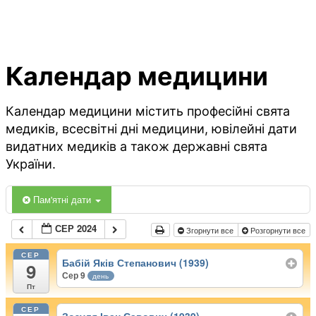
Календар медицини
Календар медицини містить професійні свята
медиків, всесвітні дні медицини, ювілейні дати
видатних медиків а також державні свята
України.
Пам'ятні дати
СЕР 2024
Згорнути все
Розгорнути все
СЕР
Бабій Яків Степанович (1939)
9
Сер 9
день
Пт
СЕР