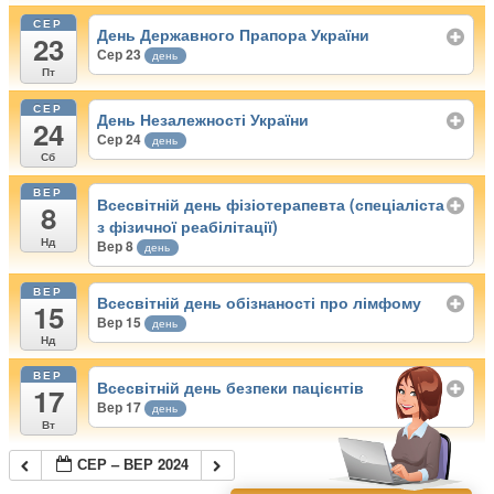
СЕР
День Державного Прапора України
23
Сер 23
день
Пт
СЕР
День Незалежності України
24
Сер 24
день
Сб
ВЕР
Всесвітній день фізіотерапевта (спеціаліста
8
з фізичної реабілітації)
Нд
Вер 8
день
ВЕР
Всесвітній день обізнаності про лімфому
15
Вер 15
день
Нд
ВЕР
Всесвітній день безпеки пацієнтів
17
Вер 17
день
Вт
СЕР – ВЕР 2024