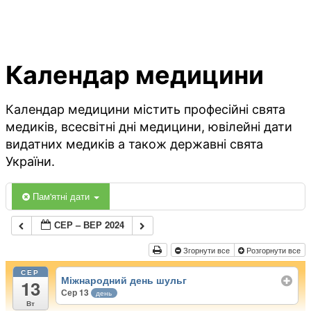
Календар медицини
Календар медицини містить професійні свята
медиків, всесвітні дні медицини, ювілейні дати
видатних медиків а також державні свята
України.
Пам'ятні дати
СЕР – ВЕР 2024
Згорнути все
Розгорнути все
СЕР
Міжнародний день шульг
13
Сер 13
день
Вт