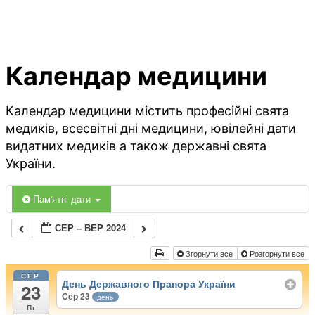
Календар медицини
Календар медицини містить професійні свята
медиків, всесвітні дні медицини, ювілейні дати
видатних медиків а також державні свята
України.
Пам'ятні дати
СЕР – ВЕР 2024
Згорнути все
Розгорнути все
СЕР
День Державного Прапора України
23
Сер 23
день
Пт