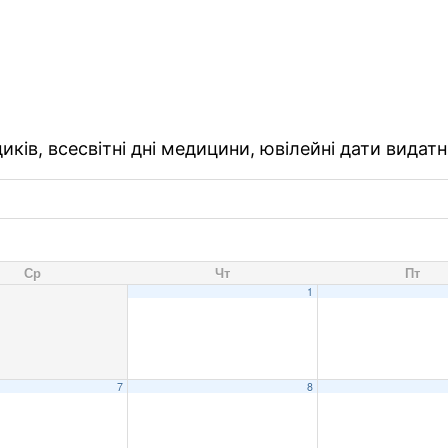
ків, всесвітні дні медицини, ювілейні дати видатн
Ср
Чт
Пт
1
7
8