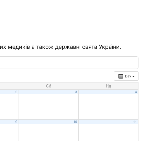
их медиків а також державні свята України.
Day
Сб
Нд
2
3
4
9
10
11