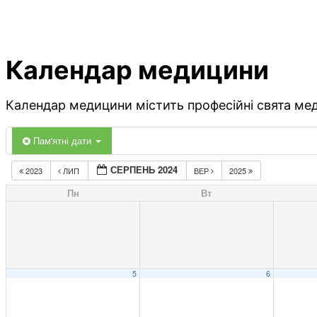
Календар медицини
Календар медицини містить професійні свята меди
Пам'ятні дати
СЕРПЕНЬ 2024
2023
ЛИП
ВЕР
2025
Пн
Вт
5
6