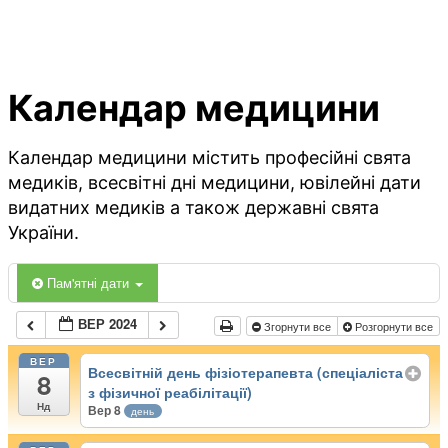
Календар медицини
Календар медицини містить професійні свята
медиків, всесвітні дні медицини, ювілейні дати
видатних медиків а також державні свята
України.
Пам'ятні дати
ВЕР 2024
Згорнути все
Розгорнути все
ВЕР
Всесвітній день фізіотерапевта (спеціаліста
8
з фізичної реабілітації)
Нд
Вер 8
день