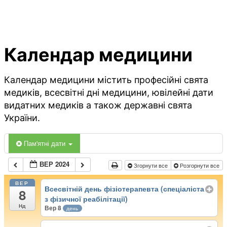
Календар медицини
Календар медицини містить професійні свята
медиків, всесвітні дні медицини, ювілейні дати
видатних медиків а також державні свята
України.
Пам'ятні дати
ВЕР 2024
Згорнути все
Розгорнути все
ВЕР
Всесвітній день фізіотерапевта (спеціаліста
8
з фізичної реабілітації)
Нд
Вер 8
день