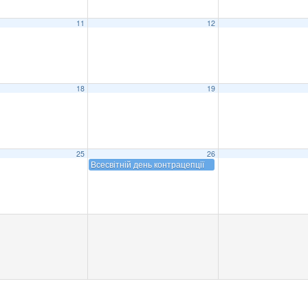
11
12
18
19
25
26
Всесвітній день контрацепції