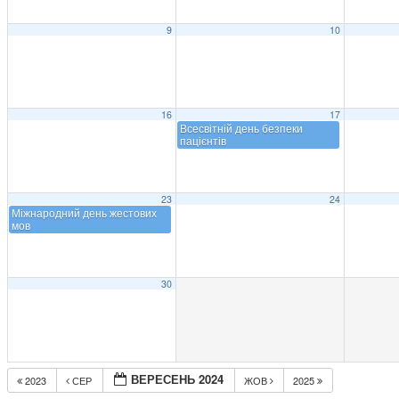
9
10
16
17
Всесвітній день безпеки
пацієнтів
23
24
Міжнародний день жестових
мов
30
ВЕРЕСЕНЬ 2024
2023
СЕР
ЖОВ
2025