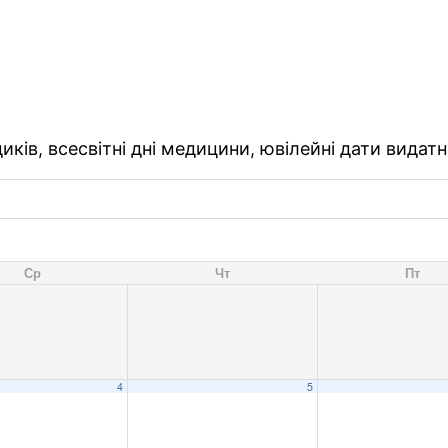
ків, всесвітні дні медицини, ювілейні дати видатн
Ср
Чт
Пт
4
5