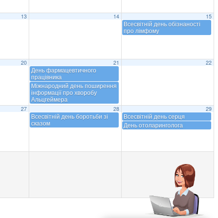
13
14
15
Всесвітній день обізнаності
про лімфому
20
21
22
День фармацевтичного
працівника
Міжнародний день поширення
інформації про хворобу
Альцгеймера
27
28
29
Всесвітній день боротьби зі
Всесвітній день серця
сказом
День отоларинголога