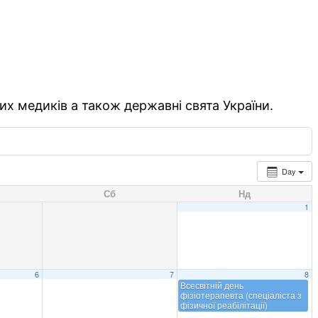
их медиків а також державні свята України.
Day
Сб
Нд
1
6
7
8
Всесвітній день
фізіотерапевта (спеціаліста з
фізичної реабілітації)