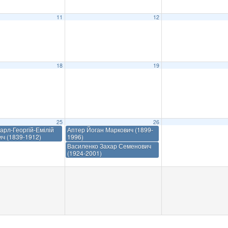
11
12
18
19
25
26
арл-Георгій-Емілій
Аптер Йоган Маркович (1899-
ич (1839-1912)
1996)
Василенко Захар Семенович
(1924-2001)