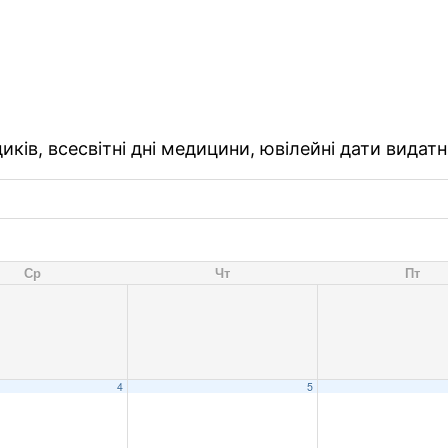
ків, всесвітні дні медицини, ювілейні дати видатн
Ср
Чт
Пт
4
5