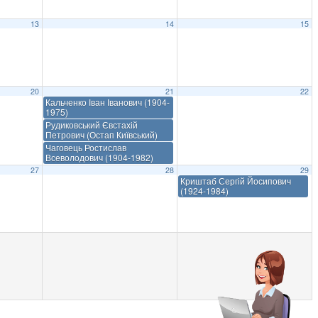
13
14
15
20
21
22
Кальченко Іван Іванович (1904-
1975)
Рудиковський Євстахій
Петрович (Остап Київський)
Чаговець Ростислав
Всеволодович (1904-1982)
27
28
29
Криштаб Сергій Йосипович
(1924-1984)