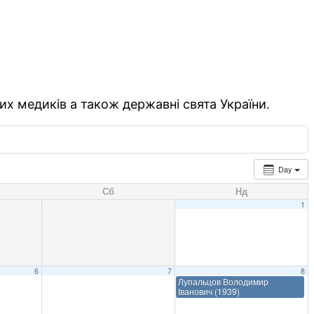
их медиків а також державні свята України.
Day
Сб
Нд
1
6
7
8
Лупальцов Володимир
Іванович (1939)