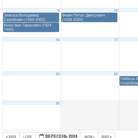
9
10
Земсков Володимир
Фомін Петро Дмитрович
Сергійович (1939-2002)
(1939-2020)
Книш Іван Тарасович (1924-
1985)
16
17
23
24
Гейбель К
Георгійов
30
ВЕРЕСЕНЬ 2024
2023
СЕР
ЖОВ
2025