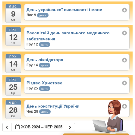
ЛИС
День української писемності і мови
9
Лис 9
день
Сб
ГРУ
Всесвітній день загального медичного
12
забезпечення
Чт
Гру 12
день
ГРУ
День ліквідатора
14
Гру 14
день
Сб
ГРУ
Різдво Христове
25
Гру 25
день
Ср
ЧЕР
День конституції України
28
Чер 28
день
Сб
ЖОВ 2024 – ЧЕР 2025