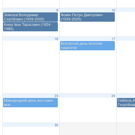
9
10
Земсков Володимир
Фомін Петро Дмитрович
Сергійович (1939-2002)
(1939-2020)
Книш Іван Тарасович (1924-
1985)
16
17
Всесвітній день безпеки
пацієнтів
23
24
Міжнародний день жестових
Гейбель К
мов
Георгійов
30