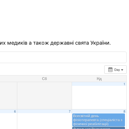
их медиків а також державні свята України.
Day
Сб
Нд
1
6
7
8
Всесвітній день
фізіотерапевта (спеціаліста з
фізичної реабілітації)
Лупальцов Володимир