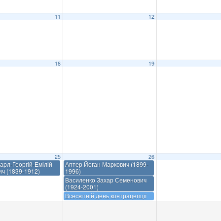
11
12
18
19
25
26
арл-Георгій-Емілій
Аптер Йоган Маркович (1899-
ич (1839-1912)
1996)
Василенко Захар Семенович
(1924-2001)
Всесвітній день контрацепції