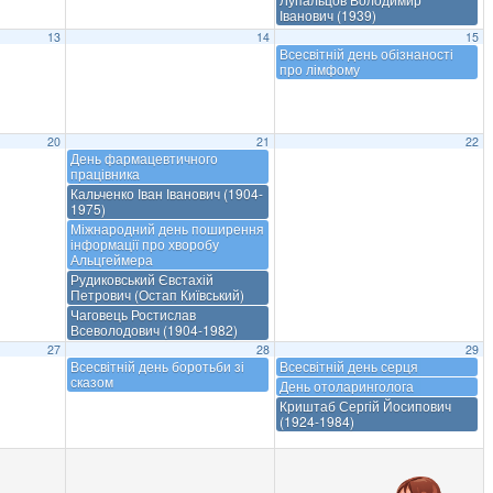
Іванович (1939)
13
14
15
Всесвітній день обізнаності
про лімфому
20
21
22
День фармацевтичного
працівника
Кальченко Іван Іванович (1904-
1975)
Міжнародний день поширення
інформації про хворобу
Альцгеймера
Рудиковський Євстахій
Петрович (Остап Київський)
Чаговець Ростислав
Всеволодович (1904-1982)
27
28
29
Всесвітній день боротьби зі
Всесвітній день серця
сказом
День отоларинголога
Криштаб Сергій Йосипович
(1924-1984)