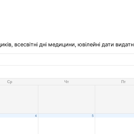
ків, всесвітні дні медицини, ювілейні дати видатн
Ср
Чт
Пт
4
5