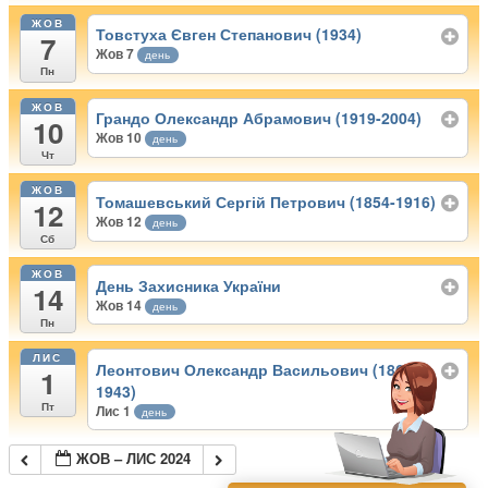
ЖОВ
Товстуха Євген Степанович (1934)
7
Жов 7
день
Пн
ЖОВ
Грандо Олександр Абрамович (1919-2004)
10
Жов 10
день
Чт
ЖОВ
Томашевський Сергій Петрович (1854-1916)
12
Жов 12
день
Сб
ЖОВ
День Захисника України
14
Жов 14
день
Пн
ЛИС
Леонтович Олександр Васильович (1869-
1
1943)
Пт
Лис 1
день
ЖОВ – ЛИС 2024