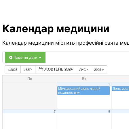
Календар медицини
Календар медицини містить професійні свята меди
Пам'ятні дати
ЖОВТЕНЬ 2024
2023
ВЕР
ЛИС
2025
Пн
Вт
1
Міжнародний день людей
День урол
похилого віку
7
8