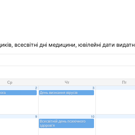
ків, всесвітні дні медицини, ювілейні дати видатн
Ср
Чт
Пт
2
3
ога
День визнання вірусів
9
10
Всесвітній день психічного
здоров’я