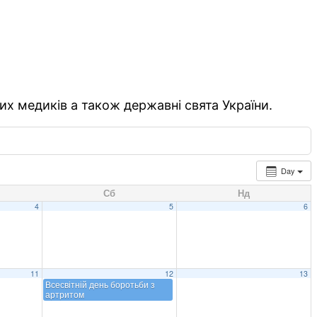
их медиків а також державні свята України.
Day
Сб
Нд
4
5
6
11
12
13
Всесвітній день боротьби з
артритом