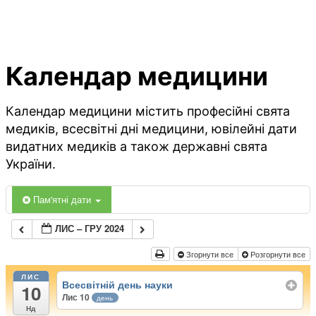
Календар медицини
Календар медицини містить професійні свята
медиків, всесвітні дні медицини, ювілейні дати
видатних медиків а також державні свята
України.
Пам'ятні дати
ЛИС – ГРУ 2024
Згорнути все
Розгорнути все
ЛИС
Всесвітній день науки
10
Лис 10
день
Нд