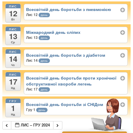
ЛИС
Всесвітній день боротьби з пневмонією
12
Лис 12
день
Вт
ЛИС
Міжнародний день сліпих
13
Лис 13
день
Ср
ЛИС
Всесвітній день боротьби з діабетом
14
Лис 14
день
Чт
ЛИС
Всесвітній день боротьби проти хронічної
17
обструктивної хвороби легень
Нд
Лис 17
день
ГРУ
Всесвітній день боротьби зі СНІДом
1
Гру 1
день
Нд
ЛИС – ГРУ 2024