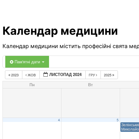
Календар медицини
Календар медицини містить професійні свята меди
Пам'ятні дати
ЛИСТОПАД 2024
2023
ЖОВ
ГРУ
2025
Пн
Вт
4
5
Зелінськи
Миколайо