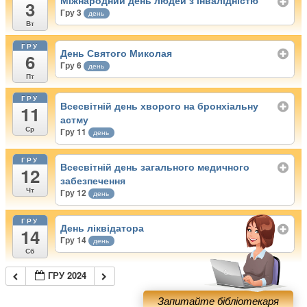
Міжнародний день людей з інвалідністю
3
Гру 3
день
Вт
ГРУ
День Святого Миколая
6
Гру 6
день
Пт
ГРУ
Всесвітній день хворого на бронхіальну
11
астму
Ср
Гру 11
день
ГРУ
Всесвітній день загального медичного
12
забезпечення
Чт
Гру 12
день
ГРУ
День ліквідатора
14
Гру 14
день
Сб
ГРУ 2024