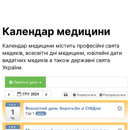
Календар медицини
Календар медицини містить професійні свята
медиків, всесвітні дні медицини, ювілейні дати
видатних медиків а також державні свята
України.
Пам'ятні дати
ГРУ 2024
Згорнути все
Розгорнути все
ГРУ
Всесвітній день боротьби зі СНІДом
1
Гру 1
день
Нд
ГРУ