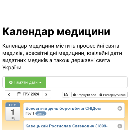
Календар медицини
Календар медицини містить професійні свята
медиків, всесвітні дні медицини, ювілейні дати
видатних медиків а також державні свята
України.
Пам'ятні дати
ГРУ 2024
Згорнути все
Розгорнути все
ГРУ
Всесвітній день боротьби зі СНІДом
1
Гру 1
день
Нд
Кавецький Ростислав Євгенович (1899-