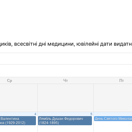
ків, всесвітні дні медицини, ювілейні дати видатн
Ср
Чт
Пт
4
5
 Валентина
Лямбль Душан Федорович
День Святого Микола
на (1929-2012)
(1824-1895)