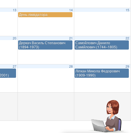
13
14
15
День ліквідатора
20
21
22
Деркач Василь Степанович
Самойлович Данило
(1894-1973)
Самійлович (1744–1805)
27
28
29
Ліпкан Микола Федорович
2001)
(1909-1990)