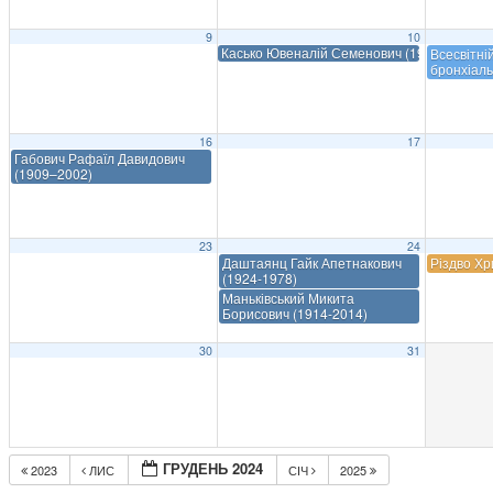
9
10
Касько Ювеналій Семенович (1914-1995)
Всесвітні
бронхіаль
16
17
Габович Рафаїл Давидович
(1909–2002)
23
24
Даштаянц Гайк Апетнакович
Різдво Хр
(1924-1978)
Маньківський Микита
Борисович (1914-2014)
30
31
ГРУДЕНЬ 2024
2023
ЛИС
СІЧ
2025