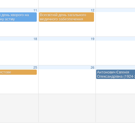
11
12
й день хворого на
Всесвітній день загального
ну астму
медичного забезпечення
18
19
25
26
истове
Антонович Євгенія
Олександрівна (1924-