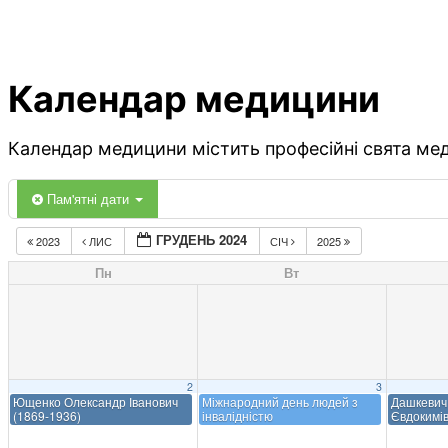
Календар медицини
Календар медицини містить професійні свята меди
Пам'ятні дати
ГРУДЕНЬ 2024
2023
ЛИС
СІЧ
2025
Пн
Вт
2
3
Ющенко Олександр Іванович
Міжнародний день людей з
Дашкевич
(1869-1936)
інвалідністю
Євдокимів