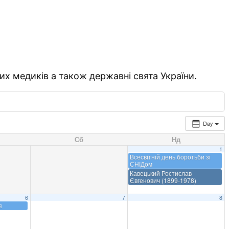
их медиків а також державні свята України.
Day
Сб
Нд
1
Всесвітній день боротьби зі
СНІДом
Кавецький Ростислав
Євгенович (1899-1978)
6
7
8
я