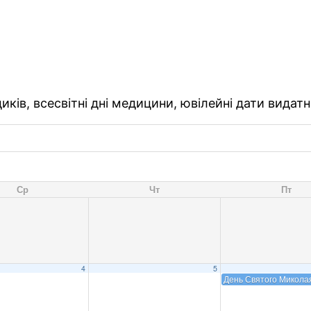
ків, всесвітні дні медицини, ювілейні дати видатн
Ср
Чт
Пт
4
5
День Святого Микола