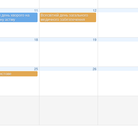
11
12
й день хворого на
Всесвітній день загального
ну астму
медичного забезпечення
18
19
25
26
истове