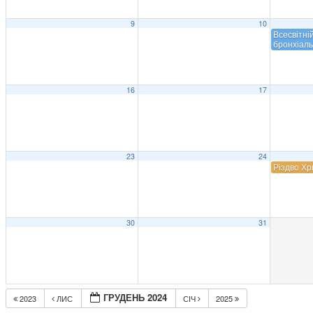
9
10
Всесвітні
бронхіаль
16
17
23
24
Різдво Хр
30
31
ГРУДЕНЬ 2024
2023
ЛИС
СІЧ
2025