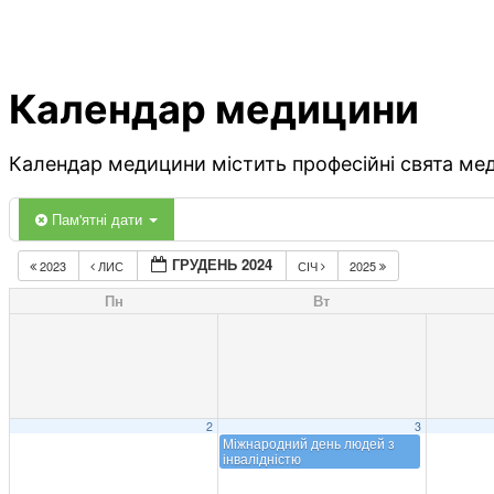
Календар медицини
Календар медицини містить професійні свята меди
Пам'ятні дати
ГРУДЕНЬ 2024
2023
ЛИС
СІЧ
2025
Пн
Вт
2
3
Міжнародний день людей з
інвалідністю