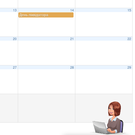
13
14
15
День ліквідатора
20
21
22
27
28
29