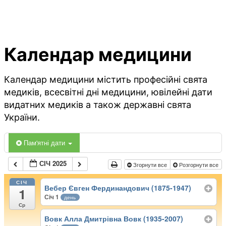
Календар медицини
Календар медицини містить професійні свята
медиків, всесвітні дні медицини, ювілейні дати
видатних медиків а також державні свята
України.
Пам'ятні дати
СІЧ 2025
Згорнути все
Розгорнути все
СІЧ
Вебер Євген Фердинандович (1875-1947)
1
Січ 1
день
Ср
Вовк Алла Дмитрівна Вовк (1935-2007)