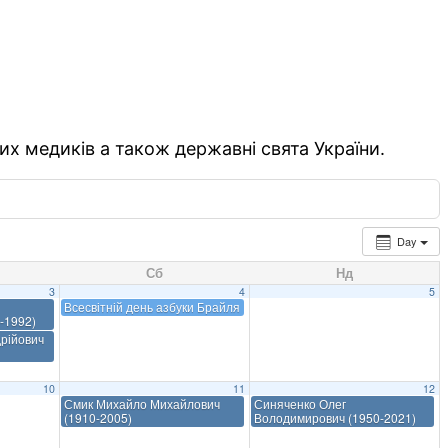
их медиків а також державні свята України.
Day
Сб
Нд
3
4
5
Всесвітній день азбуки Брайля
-1992)
рійович
10
11
12
Смик Михайло Михайлович
Синяченко Олег
(1910-2005)
Володимирович (1950-2021)