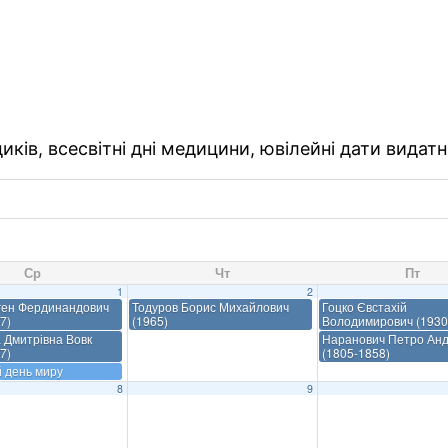
ків, всесвітні дні медицини, ювілейні дати видатн
Ср
Чт
Пт
1
2
ген Фердинандович
Тодуров Борис Михайлович
Гоцко Євстахій
7)
(1965)
Володимирович (1930
 Дмитрівна Вовк
Наранович Петро Анд
7)
(1805-1858)
й день миру
8
9