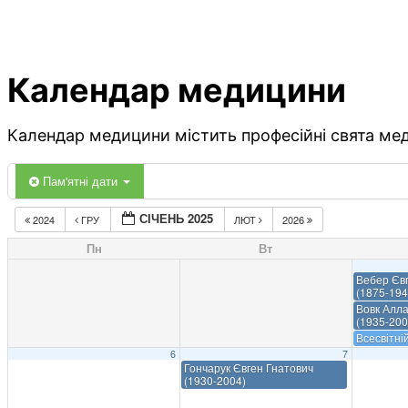
Календар медицини
Календар медицини містить професійні свята меди
Пам'ятні дати
СІЧЕНЬ 2025
2024
ГРУ
ЛЮТ
2026
Пн
Вт
Вебер Єв
(1875-194
Вовк Алла
(1935-200
Всесвітні
6
7
Гончарук Євген Гнатович
(1930-2004)