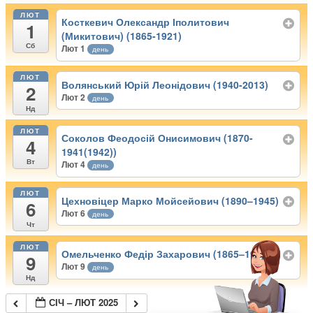
ЛЮТ
Косткевич Олександр Іполитович
1
(Микитович) (1865-1921)
Сб
Лют 1
день
ЛЮТ
Волянський Юрій Леонідович (1940-2013)
2
Лют 2
день
Нд
ЛЮТ
Соколов Феодосій Онисимович (1870-
4
1941(1942))
Вт
Лют 4
день
ЛЮТ
Цехновіцер Марко Мойсейович (1890–1945)
6
Лют 6
день
Чт
ЛЮТ
Омельченко Федір Захарович (1865–1924)
9
Лют 9
день
Нд
СІЧ – ЛЮТ 2025