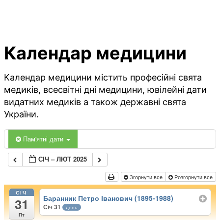
Календар медицини
Календар медицини містить професійні свята
медиків, всесвітні дні медицини, ювілейні дати
видатних медиків а також державні свята
України.
Пам'ятні дати
СІЧ – ЛЮТ 2025
Згорнути все
Розгорнути все
СІЧ
Баранник Петро Іванович (1895-1988)
31
Січ 31
день
Пт