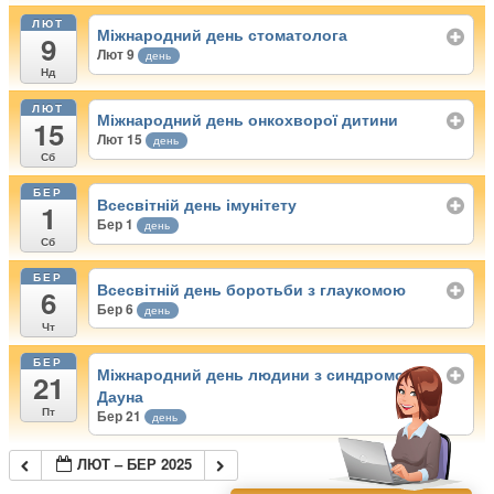
ЛЮТ
Міжнародний день стоматолога
9
Лют 9
день
Нд
ЛЮТ
Міжнародний день онкохворої дитини
15
Лют 15
день
Сб
БЕР
Всесвітній день імунітету
1
Бер 1
день
Сб
БЕР
Всесвітній день боротьби з глаукомою
6
Бер 6
день
Чт
БЕР
Міжнародний день людини з синдромом
21
Дауна
Пт
Бер 21
день
ЛЮТ – БЕР 2025