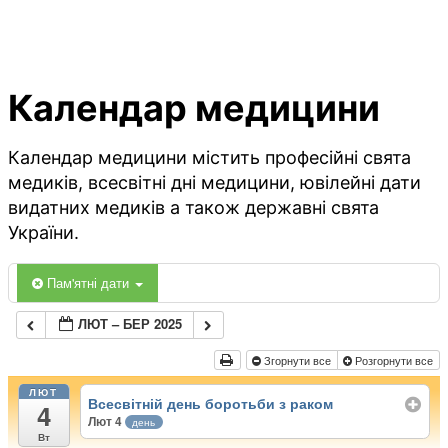
Календар медицини
Календар медицини містить професійні свята
медиків, всесвітні дні медицини, ювілейні дати
видатних медиків а також державні свята
України.
Пам'ятні дати
ЛЮТ – БЕР 2025
Згорнути все
Розгорнути все
ЛЮТ
Всесвітній день боротьби з раком
4
Лют 4
день
Вт