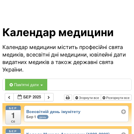
Календар медицини
Календар медицини містить професійні свята
медиків, всесвітні дні медицини, ювілейні дати
видатних медиків а також державні свята
України.
Пам'ятні дати
БЕР 2025
Згорнути все
Розгорнути все
БЕР
Всесвітній день імунітету
1
Бер 1
день
Сб
БЕР