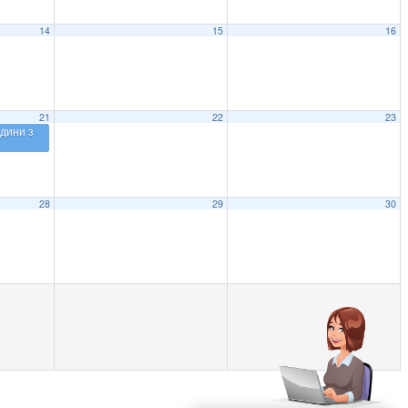
14
15
16
21
22
23
дини з
28
29
30