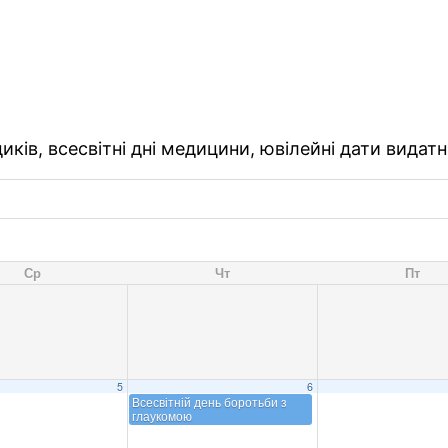
ків, всесвітні дні медицини, ювілейні дати видатн
Ср
Чт
Пт
5
6
Всесвітній день боротьби з
глаукомою