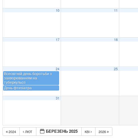
10
11
17
18
24
25
Всесвітній день боротьби з
захворюванням на
туберкульоз
День фтизіатра
31
БЕРЕЗЕНЬ 2025
2024
ЛЮТ
КВІ
2026