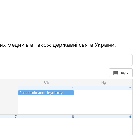
их медиків а також державні свята України.
Day
Сб
Нд
1
2
Всесвітній день імунітету
7
8
9