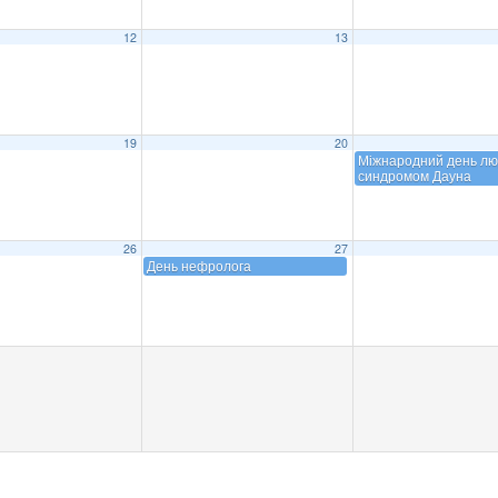
12
13
19
20
Міжнародний день лю
синдромом Дауна
26
27
День нефролога