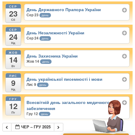
СЕР
День Державного Прапора України
23
Сер 23
день
Сб
СЕР
День Незалежності України
24
Сер 24
день
Нд
ЖОВ
День Захисника України
14
Жов 14
день
Вт
ЛИС
День української писемності і мови
9
Лис 9
день
Нд
ГРУ
Всесвітній день загального медичного
12
забезпечення
Пт
Гру 12
день
ЧЕР – ГРУ 2025