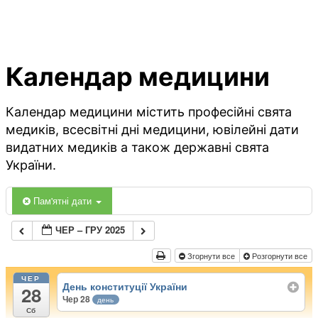
Календар медицини
Календар медицини містить професійні свята
медиків, всесвітні дні медицини, ювілейні дати
видатних медиків а також державні свята
України.
Пам'ятні дати
ЧЕР – ГРУ 2025
Згорнути все
Розгорнути все
ЧЕР
День конституції України
28
Чер 28
день
Сб