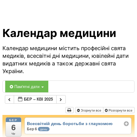
Календар медицини
Календар медицини містить професійні свята
медиків, всесвітні дні медицини, ювілейні дати
видатних медиків а також державні свята
України.
Пам'ятні дати
БЕР – КВІ 2025
Згорнути все
Розгорнути все
БЕР
Всесвітній день боротьби з глаукомою
6
Бер 6
день
Чт