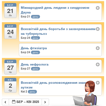
БЕР
Міжнародний день людини з синдромом
21
Дауна
Пт
Бер 21
день
БЕР
Всесвітній день боротьби з захворюванням
24
на туберкульоз
Пн
Бер 24
день
День фтизіатра
Бер 24
день
БЕР
День нефролога
27
Бер 27
день
Чт
КВІ
Всесвітній день розповсюдження знань про
2
аутизм
Ср
Кві 2
день
БЕР – КВІ 2025