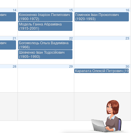
14
15
16
ович
Кононенко Іларіон Пилипович
Гоменюк Іван Прокопович
(1900-1972)
(1920-1993)
Модель Ганна Абрамівна
(1915-2001)
21
22
23
ович
Богомолець Ольга Вадимівна
(1966)
Шевченко Іван Тодосійович
(1905–1993)
28
29
30
Карапата Олексій Петрович (192