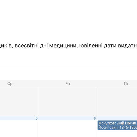
ків, всесвітні дні медицини, ювілейні дати видатн
Ср
Чт
Пт
5
6
Мочутковський Йосип
Йосипович (1845-190