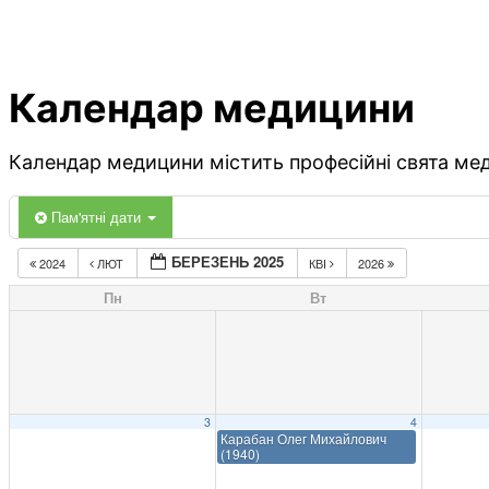
Календар медицини
Календар медицини містить професійні свята меди
Пам'ятні дати
БЕРЕЗЕНЬ 2025
2024
ЛЮТ
КВІ
2026
Пн
Вт
3
4
Карабан Олег Михайлович
(1940)