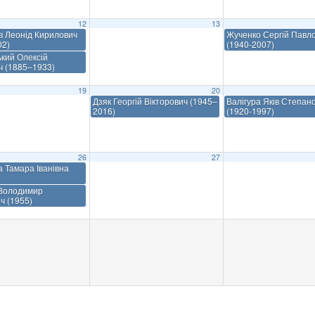
12
13
в Леонід Кирилович
Жученко Сергій Павл
02)
(1940-2007)
кий Олексій
ч (1885–1933)
19
20
Дзяк Георгій Вікторович (1945–
Валігура Яків Степан
2016)
(1920-1997)
26
27
а Тамара Іванівна
Володимир
ч (1955)