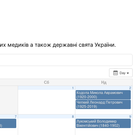
их медиків а також державні свята України.
Day
Сб
Нд
1
2
Кодола Микола Аврамович
(1920-2000)
Чепкий Леонард Петрович
(1925-2019)
7
8
9
Лукомський Володимир
3)
Вікентійович (1840-1902)