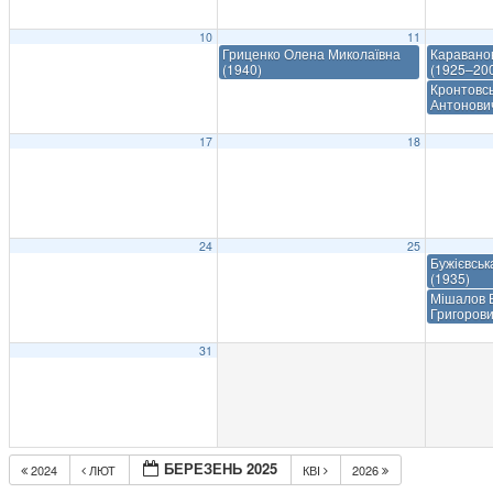
10
11
Гриценко Олена Миколаївна
Каравано
(1940)
(1925–20
Кронтовсь
Антонови
17
18
24
25
Бужієвськ
(1935)
Мішалов 
Григорови
31
БЕРЕЗЕНЬ 2025
2024
ЛЮТ
КВІ
2026