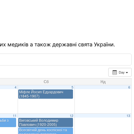
их медиків а також державні свята України.
Day
Сб
Нд
4
5
6
Міфле Йосип Едуардович
(1845-1907)
11
12
13
ьби з
Виговський Володимир
Павлович (1920-2005)
Всесвітній день хоспісної та
паліативної допомоги