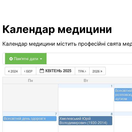
Календар медицини
Календар медицини містить професійні свята меди
Пам'ятні дати
КВІТЕНЬ 2025
2024
БЕР
ТРА
2026
Пн
Вт
1
Всесвітні
розповсю
аутизм
7
8
Всесвітній день здоров’я
Хмелевський Юрій
Володимирович (1930-2014)