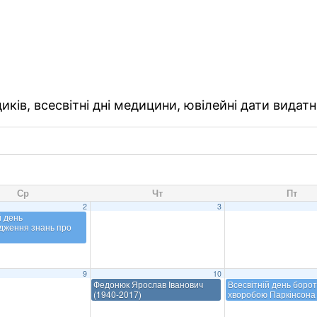
ків, всесвітні дні медицини, ювілейні дати видатн
Ср
Чт
Пт
2
3
й день
дження знань про
9
10
Федонюк Ярослав Іванович
Всесвітній день борот
(1940-2017)
хворобою Паркінсона