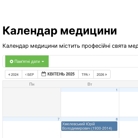
Календар медицини
Календар медицини містить професійні свята меди
Пам'ятні дати
КВІТЕНЬ 2025
2024
БЕР
ТРА
2026
Пн
Вт
1
7
8
Хмелевський Юрій
Володимирович (1930-2014)