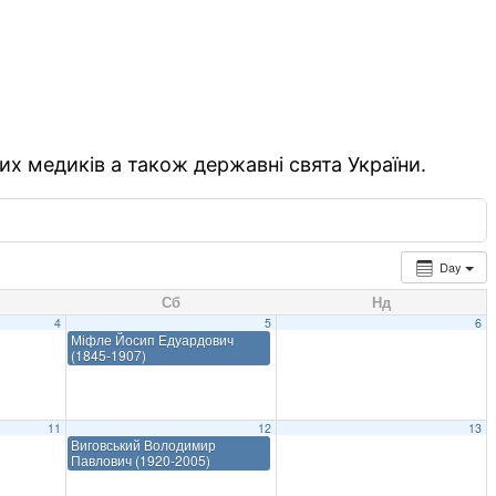
их медиків а також державні свята України.
Day
Сб
Нд
4
5
6
Міфле Йосип Едуардович
(1845-1907)
11
12
13
Виговський Володимир
Павлович (1920-2005)