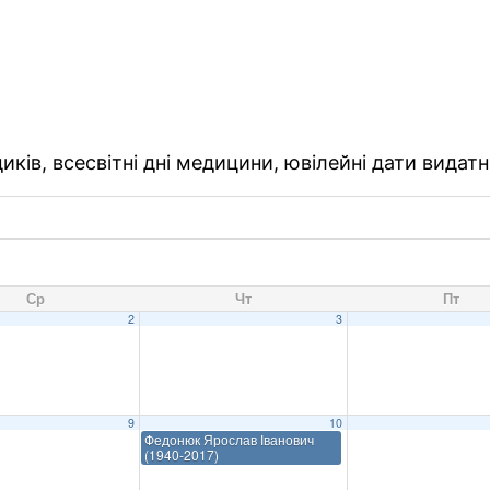
ків, всесвітні дні медицини, ювілейні дати видатн
Ср
Чт
Пт
2
3
9
10
Федонюк Ярослав Іванович
(1940-2017)