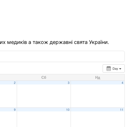
их медиків а також державні свята України.
Day
Сб
Нд
2
3
4
9
10
11