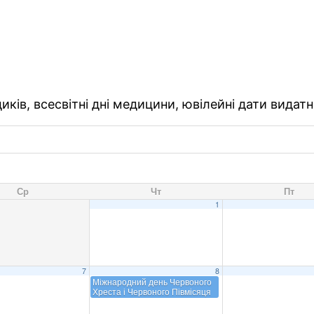
ків, всесвітні дні медицини, ювілейні дати видатн
Ср
Чт
Пт
1
7
8
Міжнародний день Червоного
Хреста і Червоного Півмісяця