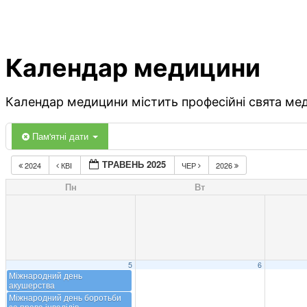
Календар медицини
Календар медицини містить професійні свята меди
Пам'ятні дати
ТРАВЕНЬ 2025
2024
КВІ
ЧЕР
2026
Пн
Вт
5
6
Міжнародний день
акушерства
Міжнародний день боротьби
за права інвалідів