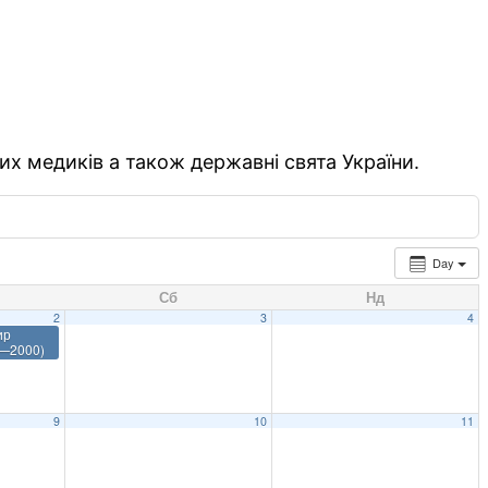
их медиків а також державні свята України.
Day
Сб
Нд
2
3
4
ир
0—2000)
9
10
11