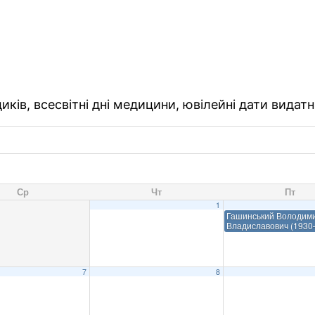
ків, всесвітні дні медицини, ювілейні дати видатн
Ср
Чт
Пт
1
Гашинський Володим
Владиславович (193
7
8