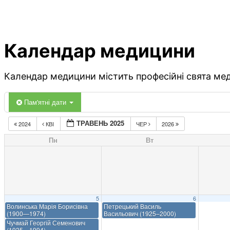
Календар медицини
Календар медицини містить професійні свята меди
Пам'ятні дати
ТРАВЕНЬ 2025
2024
КВІ
ЧЕР
2026
Пн
Вт
5
6
Волинська Марія Борисівна
Петрецький Василь
(1900—1974)
Васильович (1925–2000)
Чучмай Георгій Семенович
(1935—1994)