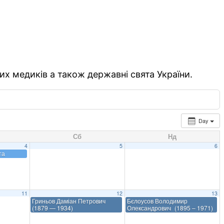
их медиків а також державні свята України.
Day
Сб
Нд
4
5
6
та
11
12
13
Гриньов Даміан Петрович
Бєлоусов Володимир
(1879 — 1934)
Олександрович (1895 – 1971)