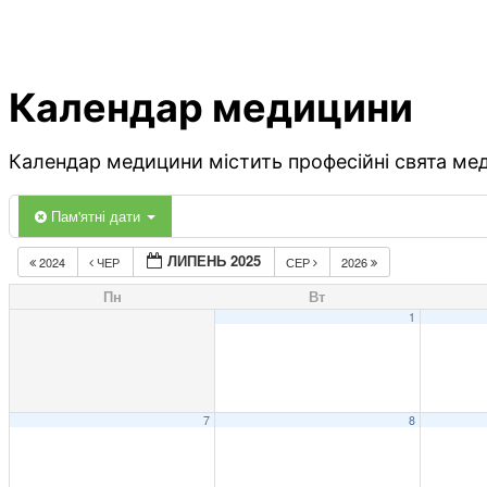
Календар медицини
Календар медицини містить професійні свята меди
Пам'ятні дати
ЛИПЕНЬ 2025
2024
ЧЕР
СЕР
2026
Пн
Вт
1
7
8