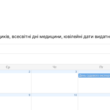
ків, всесвітні дні медицини, ювілейні дати видатн
Ср
Чт
Пт
2
3
День судового експер
9
10