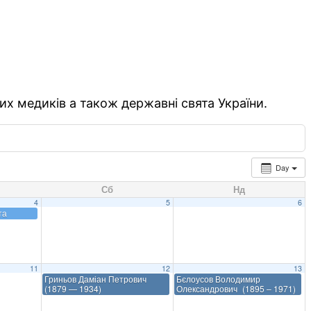
их медиків а також державні свята України.
Day
Сб
Нд
4
5
6
та
11
12
13
Гриньов Даміан Петрович
Бєлоусов Володимир
(1879 — 1934)
Олександрович (1895 – 1971)