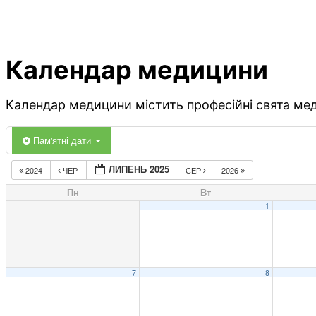
Календар медицини
Календар медицини містить професійні свята меди
Пам'ятні дати
ЛИПЕНЬ 2025
2024
ЧЕР
СЕР
2026
Пн
Вт
1
7
8