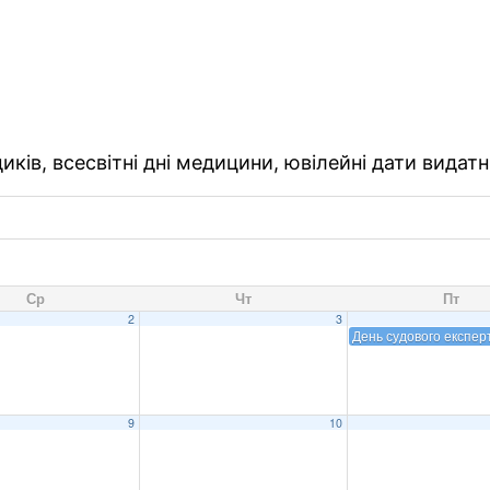
ків, всесвітні дні медицини, ювілейні дати видатн
Ср
Чт
Пт
2
3
День судового експер
9
10