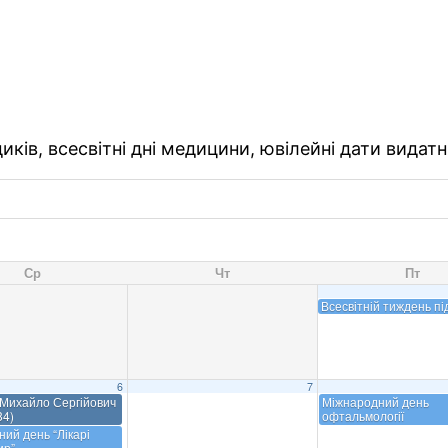
ків, всесвітні дні медицини, ювілейні дати видатн
Ср
Чт
Пт
Всесвітній тиждень п
6
7
 Михайло Сергійович
Міжнародний день
84)
офтальмології
ий день “Лікарі
ир”