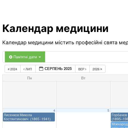
Календар медицини
Календар медицини містить професійні свята меди
Пам'ятні дати
СЕРПЕНЬ 2025
2024
ЛИП
ВЕР
2026
Пн
Вт
4
5
Лисенков Микола
Горбачов
Костянтинович (1865 -1941)
(1895–19
Міжнародн
світу за м