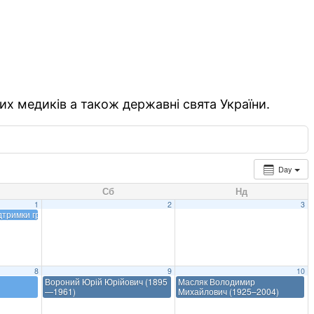
их медиків а також державні свята України.
Day
Сб
Нд
1
2
3
ідтримки грудного вигодовування
8
9
10
Вороний Юрій Юрійович (1895
Масляк Володимир
—1961)
Михайлович (1925–2004)