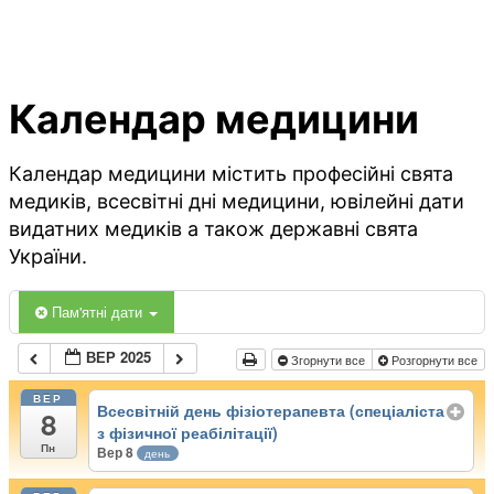
Календар медицини
Календар медицини містить професійні свята
медиків, всесвітні дні медицини, ювілейні дати
видатних медиків а також державні свята
України.
Пам'ятні дати
ВЕР 2025
Згорнути все
Розгорнути все
ВЕР
Всесвітній день фізіотерапевта (спеціаліста
8
з фізичної реабілітації)
Пн
Вер 8
день