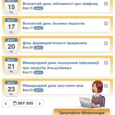
ВЕР
Всесвітній день обізнаності про лімфому
15
Вер 15
день
Пн
ВЕР
Всесвітній день безпеки пацієнтів
17
Вер 17
день
Ср
ВЕР
День фармацевтичного працівника
20
Вер 20
день
Сб
ВЕР
Міжнародний день поширення інформації
21
про хворобу Альцгеймера
Нд
Вер 21
день
ВЕР
Міжнародний день жестових мов
23
Вер 23
день
Вт
ВЕР 2025