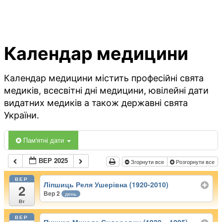
Календар медицини
Календар медицини містить професійні свята
медиків, всесвітні дні медицини, ювілейні дати
видатних медиків а також державні свята
України.
Пам'ятні дати
ВЕР 2025
Згорнути все
Розгорнути все
ВЕР
Ліпшиць Реля Ушерівна (1920-2010)
2
Вер 2
день
Вт
ВЕР