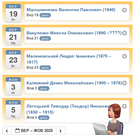
ВЕР
Мірошниченко Валентин Павлович (1940)
19
Вер 19
день
Пт
ВЕР
Вакуленко Микола Опанасович (1890 –????)
21
Вер 21
день
Нд
ВЕР
Малиновський Людвіг Іванович (1875 –
23
1917)
Вт
Вер 23
день
ЖОВ
Калюжний Денис Миколайович (1900 – 1976)
3
Жов 3
день
Пт
ЖОВ
Легоцький Тиводар (Теодор) Яношович
5
(1830 – 1915)
Нд
Жов 5
день
ВЕР – ЖОВ 2025