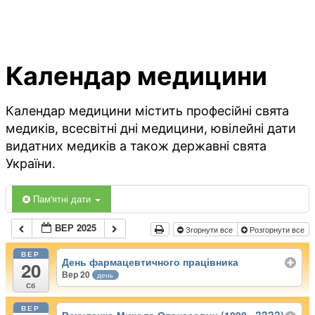
Календар медицини
Календар медицини містить професійні свята
медиків, всесвітні дні медицини, ювілейні дати
видатних медиків а також державні свята
України.
Пам'ятні дати
ВЕР 2025
Згорнути все
Розгорнути все
ВЕР
День фармацевтичного працівника
20
Вер 20
день
Сб
ВЕР