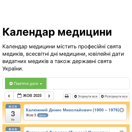
Календар медицини
Календар медицини містить професійні свята
медиків, всесвітні дні медицини, ювілейні дати
видатних медиків а також державні свята
України.
Пам'ятні дати
ЖОВ 2025
Згорнути все
Розгорнути все
ЖОВ
Калюжний Денис Миколайович (1900 – 1976)
3
Жов 3
день
Пт
ЖОВ